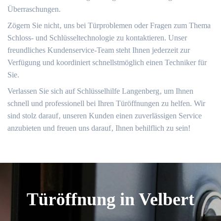
Überraschungen.
Zögern Sie nicht‚ uns bei Türproblemen oder Fragen zum Thema
Schloss- und Schlüsseltechnologie zu kontaktieren.​ Unser
freundliches Kundenservice-Team steht Ihnen jederzeit zur
Verfügung und koordiniert schnellstmöglich einen Techniker für
Sie.​
Verlassen Sie sich auf Schlüsselhilfe Langenberg‚ um Ihnen
schnell und professionell bei Ihren Türöffnungen zu helfen.​ Wir
sind stolz darauf‚ unseren Kunden einen zuverlässigen Service
anzubieten und freuen uns darauf‚ Ihnen behilflich zu sein!
Türöffnung in Velbert