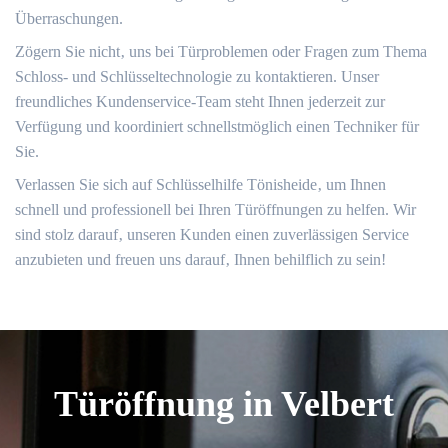
Überraschungen.
Zögern Sie nicht‚ uns bei Türproblemen oder Fragen zum Thema
Schloss- und Schlüsseltechnologie zu kontaktieren.​ Unser
freundliches Kundenservice-Team steht Ihnen jederzeit zur
Verfügung und koordiniert schnellstmöglich einen Techniker für
Sie.​
Verlassen Sie sich auf Schlüsselhilfe Tönisheide‚ um Ihnen
schnell und professionell bei Ihren Türöffnungen zu helfen.​ Wir
sind stolz darauf‚ unseren Kunden einen zuverlässigen Service
anzubieten und freuen uns darauf‚ Ihnen behilflich zu sein!
Türöffnung in Velbert